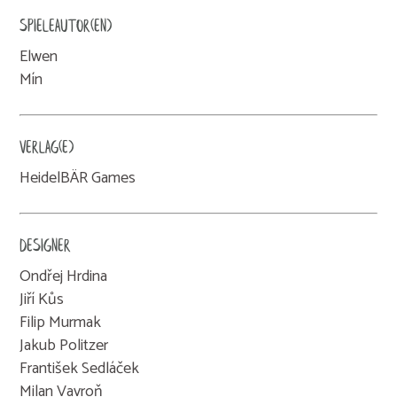
SPIELEAUTOR(EN)
Elwen
Mín
VERLAG(E)
HeidelBÄR Games
DESIGNER
Ondřej Hrdina
Jiří Kůs
Filip Murmak
Jakub Politzer
František Sedláček
Milan Vavroň