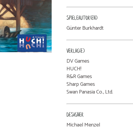
SPIELEAUTOR(EN)
Günter Burkhardt
VERLAG(E)
DV Games
HUCH!
R&R Games
Sharp Games
Swan Panasia Co., Ltd.
DESIGNER
Michael Menzel