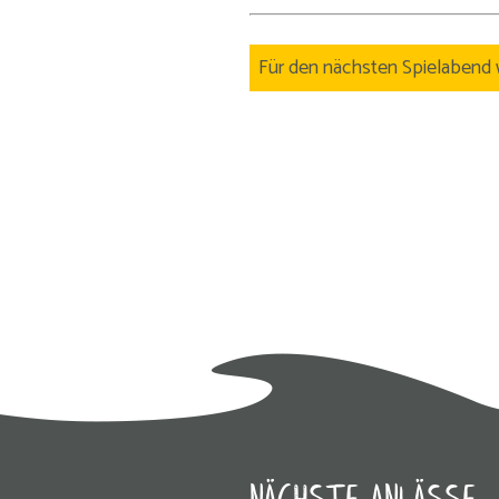
Für den nächsten Spielabend