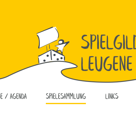
E / AGENDA
SPIELESAMMLUNG
LINKS