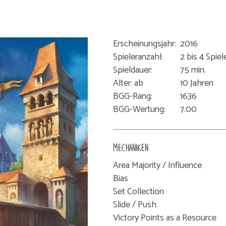
Erscheinungsjahr:
2016
Spieleranzahl:
2 bis 4 Spiel
Spieldauer:
75 min.
Alter: ab
10 Jahren
BGG-Rang:
1636
BGG-Wertung:
7.00
MECHANIKEN
Area Majority / Influence
Bias
Set Collection
Slide / Push
Victory Points as a Resource