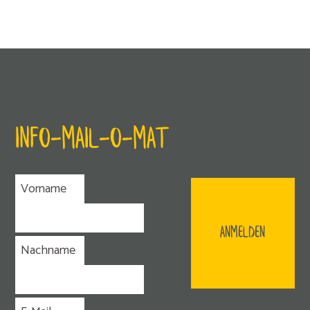
INFO-MAIL-O-MAT
Vorname
ANMELDEN
Nachname