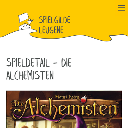
SPIELDETAIL - DIE
ALCHEMISTEN