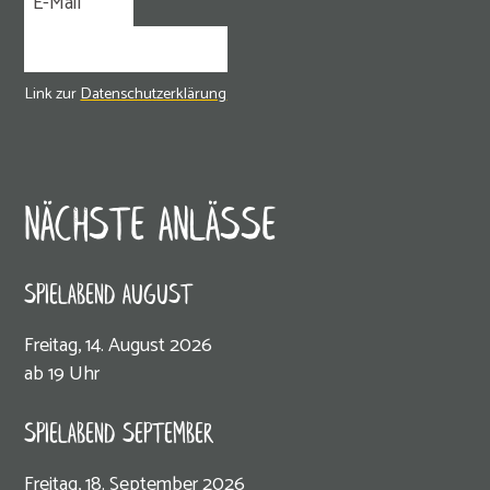
E-Mail
Link zur
Datenschutzerklärung
NÄCHSTE ANLÄSSE
SPIELABEND AUGUST
Freitag, 14. August 2026
ab 19 Uhr
SPIELABEND SEPTEMBER
Freitag, 18. September 2026